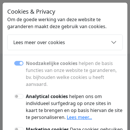
Cookies & Privacy
LINKGIGANT
.BE
Om de goede werking van deze website te
garanderen maakt deze gebruik van cookies.
Lees meer over cookies
Home
Dochters
Artikelen
Contact
Noodzakelijke cookies
helpen de basis
functies van onze website te garanderen,
Marokko reizen cultuur en
bv. bijhouden welke cookies u heeft
geschiedenis gids overzicht
aanvaard.
Analytical cookies
helpen ons om
Ontdek Marokko met informatie over reizen,
individueel surfgedrag op onze sites in
cultuur, geschiedenis en wonen. Alles voor
kaart te brengen en op basis hiervan de site
een unieke reiservaring in Noord-Afrika.
te personaliseren.
Lees meer...
Marketing cookies
Deze cookies gebruiken